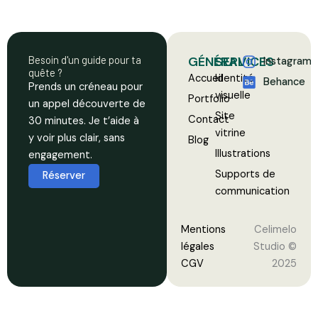
Besoin d'un guide pour ta
GÉNÉRAL
SERVICES
Instagram
quête ?
Accueil
Identité
Behance
Prends un créneau pour
visuelle
Portfolio
un appel découverte de
Site
Contact
30 minutes. Je t’aide à
vitrine
y voir plus clair, sans
Blog
Illustrations
engagement.
Supports de
Réserver
communication
Mentions
Celimelo
légales
Studio ©
CGV
2025