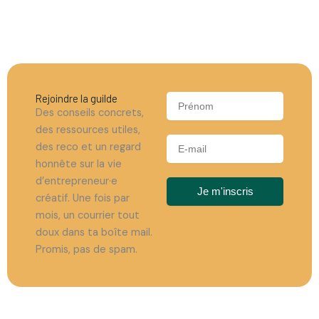
Rejoindre la guilde
P
Des conseils concrets,
r
e
des ressources utiles,
n
E
des reco et un regard
o
-
honnête sur la vie
m
m
d’entrepreneur·e
a
Je m'inscris
créatif. Une fois par
i
l
mois, un courrier tout
doux dans ta boîte mail.
Promis, pas de spam.