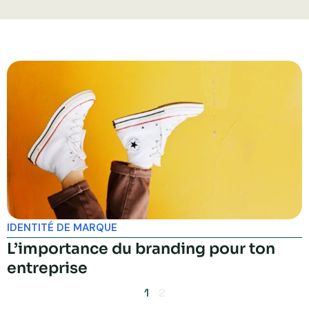
P
P
a
a
g
g
e
e
IDENTITÉ DE MARQUE
L’importance du branding pour ton
entreprise
1
2