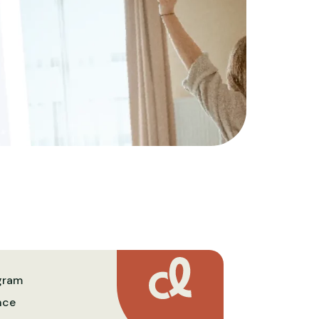
gram
nce