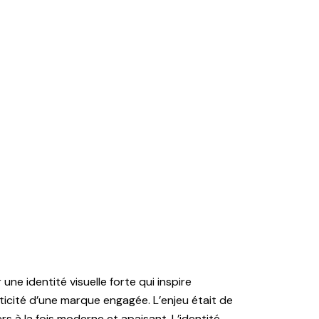
une identité visuelle forte qui inspire
ticité d’une marque engagée. L’enjeu était de
rs à la fois moderne et apaisant. L’identité