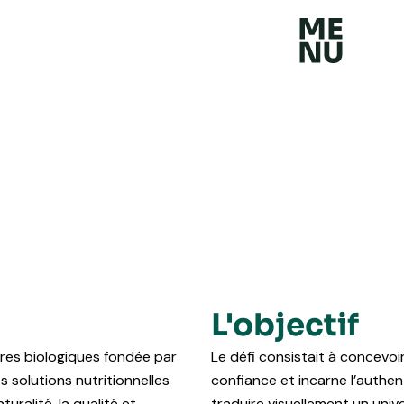
L'objectif
res biologiques fondée par
Le défi consistait à concevoir 
s solutions nutritionnelles
confiance et incarne l’authen
turalité, la qualité et
traduire visuellement un unive