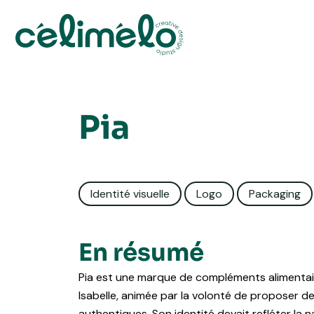
Aller
au
contenu
Pia
Identité visuelle
Logo
Packaging
En résumé
Pia est une marque de compléments alimentai
Isabelle, animée par la volonté de proposer de
authentiques. Son identité devait refléter la na