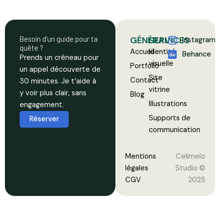
Besoin d'un guide pour ta
GÉNÉRAL
SERVICES
Instagram
quête ?
Accueil
Identité
Behance
Prends un créneau pour
visuelle
Portfolio
un appel découverte de
Site
Contact
30 minutes. Je t’aide à
vitrine
y voir plus clair, sans
Blog
Illustrations
engagement.
Supports de
Réserver
communication
Mentions
Celimelo
légales
Studio ©
CGV
2025